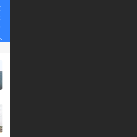
技
铁
力
人
.